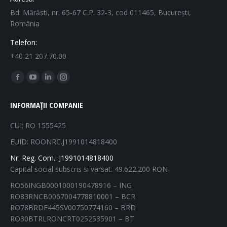
Bd. Mărăsti, nr. 65-67 C.P. 32-3, cod 011465, București,
România
Telefon:
+40 21 207.70.00
Find us on:
Facebook
YouTube
Linkedin
Instagram
page
page
page
page
INFORMAȚII COMPANIE
opens
opens
opens
opens
in
in
in
in
CUI: RO 1555425
new
new
new
new
EUID: ROONRC.J1991014818400
window
window
window
window
Nr. Reg. Com.: J1991014818400
Capital social subscris si varsat: 49.622.200 RON
RO56INGB0001000190478916 – ING
RO83RNCB0067004778810001 – BCR
RO78BRDE445SV00750774160 – BRD
RO30BTRLRONCRT0252535901 – BT