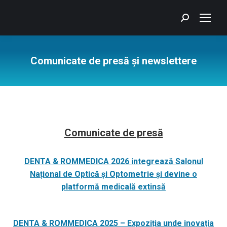
Search:
Comunicate de presă și newslettere
You are here:
Comunicate de presă
DENTA & ROMMEDICA 2026 integrează Salonul
Național de Optică și Optometrie și devine o
platformă medicală extinsă
DENTA & ROMMEDICA 2025 – Expoziția unde inovația