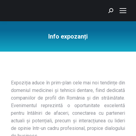
Search:
Info expozanți
You are here:
Expoziția aduce în prim-plan cele mai noi tendințe din
domeniul medicinei și tehnicii dentare, fiind dedicată
companiilor de profil din România și din străinătate.
Evenimentul reprezintă o oportunitate excelentă
pentru întâlniri de afaceri, conectarea cu parteneri
actuali și potențiali, precum și interacțiunea cu lideri
de opinie într-un cadru profesional, propice dialogului
de business.