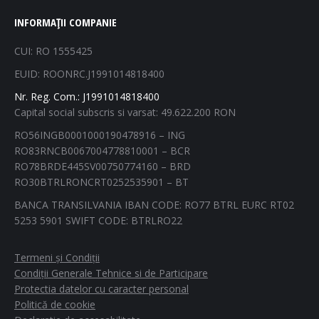
page
page
page
page
INFORMAȚII COMPANIE
opens
opens
opens
opens
in
in
in
in
CUI: RO 1555425
new
new
new
new
EUID: ROONRC.J1991014818400
window
window
window
window
Nr. Reg. Com.: J1991014818400
Capital social subscris si varsat: 49.622.200 RON
RO56INGB0001000190478916 – ING
RO83RNCB0067004778810001 – BCR
RO78BRDE445SV00750774160 – BRD
RO30BTRLRONCRT0252535901 – BT
BANCA TRANSILVANIA IBAN CODE: RO77 BTRL EURC RT02
5253 5901 SWIFT CODE: BTRLRO22
Termeni și Condiții
Condiții Generale Tehnice si de Participare
Protectia datelor cu caracter personal
Politică de cookie